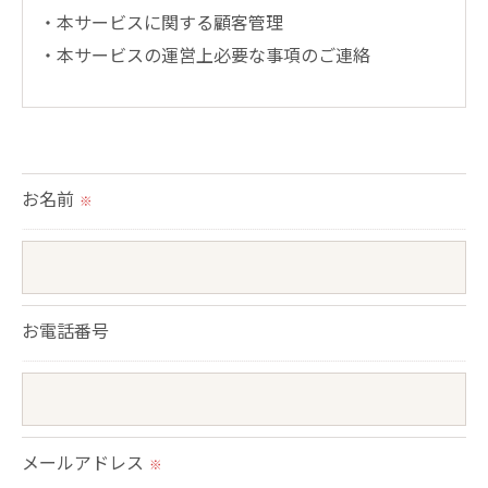
・本サービスに関する顧客管理
・本サービスの運営上必要な事項のご連絡
＜個人情報の提供について＞
当社ではお客様の同意を得た場合または法令に定め
られた場合を除き、
お名前
※
取得した個人情報を第三者に提供することはいたし
ません。
＜個人情報の委託について＞
お電話番号
当社では、利用目的の達成に必要な範囲において、
個人情報を外部に委託する場合があります。
これらの委託先に対しては個人情報保護契約等の措
置をとり、適切な監督を行います。
メールアドレス
※