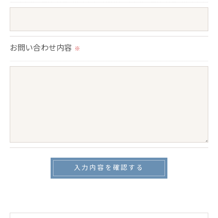
＜個人情報の安全管理＞
当社では、個人情報の漏洩等がなされないよう、適
切に安全管理対策を実施します。
お問い合わせ内容
※
＜個人情報を与えなかった場合に生じる結果＞
必要な情報を頂けない場合は、それに対応した当社
のサービスをご提供できない場合がございますので
予めご了承ください。
＜個人情報の開示･訂正・削除･利用停止の手続につ
いて＞
当社では、お客様の個人情報の開示･訂正･削除・利
用停止の手続を定めさせて頂いております。
ご本人である事を確認のうえ、対応させて頂きま
す。